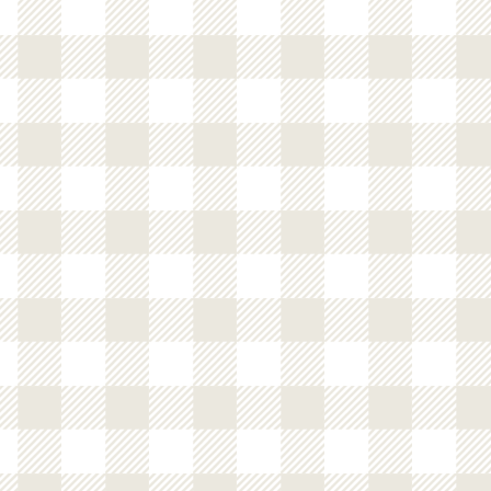
菓子パン
十八穀あんぱん
（こしあん＆つ
ぶあん）